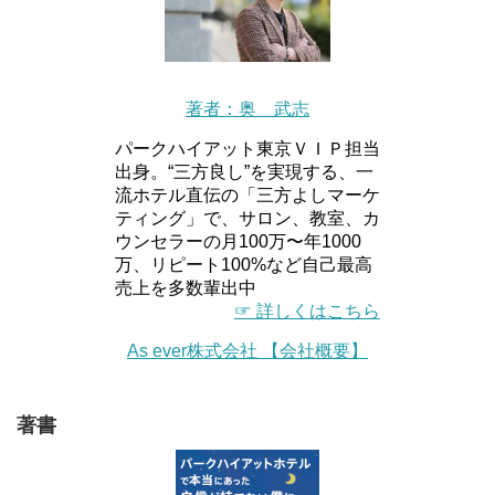
著者：奥 武志
パークハイアット東京ＶＩＰ担当
出身。“三方良し”を実現する、一
流ホテル直伝の「三方よしマーケ
ティング」で、サロン、教室、カ
ウンセラーの月100万〜年1000
万、リピート100%など自己最高
売上を多数輩出中
☞ 詳しくはこちら
As ever株式会社 【会社概要】
著書