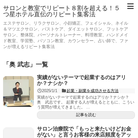
サロンと教室でリピート８割を超える！５
つ星ホテル直伝のリピート集客法
エステサロン、リラクサロン、小顔矯正、フェイシャル、ネイル
＆マツエクサロン、バストケア、ダイエットサロン、フットケア
サロン、整体院、パーソナルトレーナー、料理教室、ハンドメイ
ド教室、学習塾、パソコン教室、カウンセラー、占い師で、ファ
ンが増えるリピート集客法
「
奥 武志
」
一覧
実績がないテーマで起業するのはアリ
か？ナシか？
2025/1/1
起業・副業を成功させる方法
実績がないテーマで起業するのはアリか？ナシか？
奥 武志です。 起業する人が増えるとともに、こうい
う質問が増えてきました。 ...
記事を読む
サロン治療院で「もっと来たいけどお金
がない」と言うお客様の来店頻度をアッ