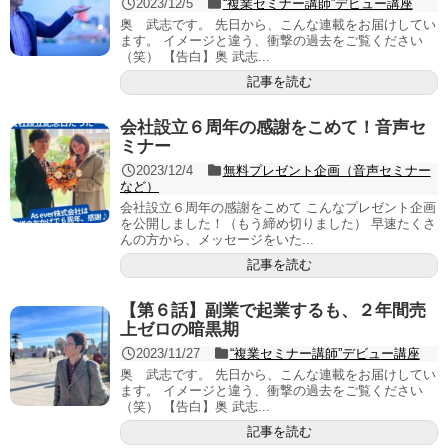
2023/12/5
“複業セミナー講師”デビュー講座
奥 武志です。 先日から、こんな連載をお届けしてい
ます。 イメージと違う、衝撃の過去をご覧ください
（笑） 【告白】奥 武志...
記事を読む
会社設立６周年の感謝をこめて！音声セ
ミナー
2023/12/4
無料プレゼント企画（音声セミナー
など）
会社設立６周年の感謝をこめて こんなプレゼント企画
を公開しました！（もう締め切りました） 早速たくさ
んの方から、メッセージをいた...
記事を読む
【第６話】副業で起業するも、２年間売
上ゼロの暗黒期
2023/11/27
“複業セミナー講師”デビュー講座
奥 武志です。 先日から、こんな連載をお届けしてい
ます。 イメージと違う、衝撃の過去をご覧ください
（笑） 【告白】奥 武志...
記事を読む