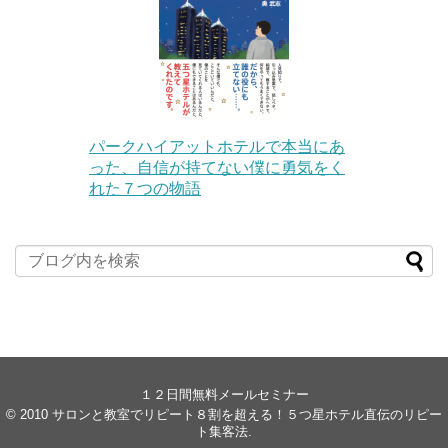
パークハイアットホテルで本当にあ
った、自信が持てない僕に勇気をく
れた７つの物語
１２日間無料メールセミナー
© 2010
サロンと教室でリピート８割を超える！５つ星ホテル直伝のリピー
ト集客法
.