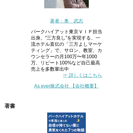
著者：奥 武志
パークハイアット東京ＶＩＰ担当
出身。“三方良し”を実現する、一
流ホテル直伝の「三方よしマーケ
ティング」で、サロン、教室、カ
ウンセラーの月100万〜年1000
万、リピート100%など自己最高
売上を多数輩出中
☞ 詳しくはこちら
As ever株式会社 【会社概要】
著書