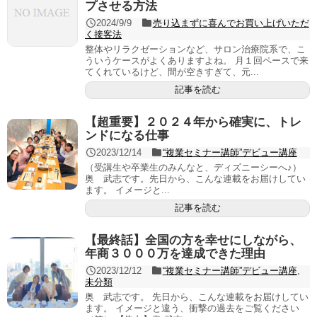
プさせる方法
2024/9/9
売り込まずに喜んでお買い上げいただ
く接客法
整体やリラクゼーションなど、サロン治療院系で、こ
ういうケースがよくありますよね。 月１回ペースで来
てくれているけど、間が空きすぎて、元...
記事を読む
【超重要】２０２４年から確実に、トレ
ンドになる仕事
2023/12/14
“複業セミナー講師”デビュー講座
（受講生や卒業生のみんなと、ディズニーシーへ♪）
奥 武志です。先日から、こんな連載をお届けしてい
ます。 イメージと...
記事を読む
【最終話】全国の方を幸せにしながら、
年商３０００万を達成できた理由
2023/12/12
“複業セミナー講師”デビュー講座
,
未分類
奥 武志です。 先日から、こんな連載をお届けしてい
ます。 イメージと違う、衝撃の過去をご覧ください