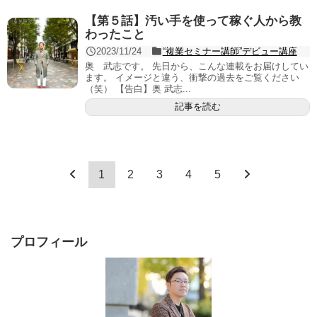
【第５話】汚い手を使って稼ぐ人から教
わったこと
2023/11/24
“複業セミナー講師”デビュー講座
奥 武志です。 先日から、こんな連載をお届けしてい
ます。 イメージと違う、衝撃の過去をご覧ください
（笑） 【告白】奥 武志...
記事を読む
1
2
3
4
5
プロフィール