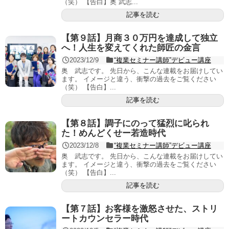
（笑） 【告白】奥 武志...
記事を読む
【第９話】月商３０万円を達成して独立
へ！人生を変えてくれた師匠の金言
2023/12/9
“複業セミナー講師”デビュー講座
奥 武志です。 先日から、こんな連載をお届けしてい
ます。 イメージと違う、衝撃の過去をご覧ください
（笑） 【告白】...
記事を読む
【第８話】調子にのって猛烈に叱られ
た！めんどくせー若造時代
2023/12/8
“複業セミナー講師”デビュー講座
奥 武志です。 先日から、こんな連載をお届けしてい
ます。 イメージと違う、衝撃の過去をご覧ください
（笑） 【告白】...
記事を読む
【第７話】お客様を激怒させた、ストリ
ートカウンセラー時代