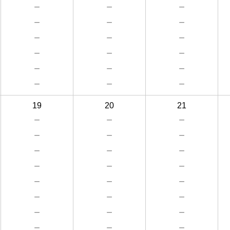
－
－
－
－
－
－
－
－
－
－
－
－
－
－
－
－
－
－
19
20
21
－
－
－
－
－
－
－
－
－
－
－
－
－
－
－
－
－
－
－
－
－
－
－
－