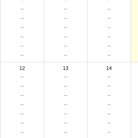
－
－
－
－
－
－
－
－
－
－
－
－
－
－
－
－
－
－
12
13
14
－
－
－
－
－
－
－
－
－
－
－
－
－
－
－
－
－
－
－
－
－