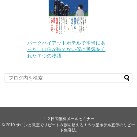
パークハイアットホテルで本当にあ
った、自信が持てない僕に勇気をく
れた７つの物語
１２日間無料メールセミナー
© 2010
サロンと教室でリピート８割を超える！５つ星ホテル直伝のリピー
ト集客法
.