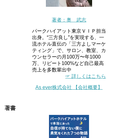
著者：奥 武志
パークハイアット東京ＶＩＰ担当
出身。“三方良し”を実現する、一
流ホテル直伝の「三方よしマーケ
ティング」で、サロン、教室、カ
ウンセラーの月100万〜年1000
万、リピート100%など自己最高
売上を多数輩出中
☞ 詳しくはこちら
As ever株式会社 【会社概要】
著書