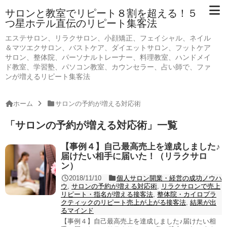
サロンと教室でリピート８割を超える！５
つ星ホテル直伝のリピート集客法
エステサロン、リラクサロン、小顔矯正、フェイシャル、ネイル
＆マツエクサロン、バストケア、ダイエットサロン、フットケア
サロン、整体院、パーソナルトレーナー、料理教室、ハンドメイ
ド教室、学習塾、パソコン教室、カウンセラー、占い師で、ファ
ンが増えるリピート集客法
ホーム
サロンの予約が増える対応術
「
サロンの予約が増える対応術
」
一覧
【事例４】自己最高売上を達成しました♪
届けたい相手に届いた！（リラクサロ
ン）
2018/11/10
個人サロン開業・経営の成功ノウハ
ウ
,
サロンの予約が増える対応術
,
リラクサロンで売上
リピート・指名が増える接客法
,
整体院・カイロプラ
クティックのリピート売上が上がる接客法
,
結果が出
るマインド
【事例４】自己最高売上を達成しました♪届けたい相