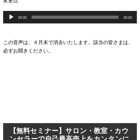
変更点
音
00:00
00:00
声
プ
レ
この音声は、４月末で消去いたします。該当の皆さまは、
ー
必ずお聞きください。
ヤ
ー
【無料セミナー】サロン・教室・カウ
ンセラーで自己最高売上をカンタンに