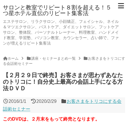
サロンと教室でリピート８割を超える！５
つ星ホテル直伝のリピート集客法
エステサロン、リラクサロン、小顔矯正、フェイシャル、ネイル
＆マツエクサロン、バストケア、ダイエットサロン、フットケア
サロン、整体院、パーソナルトレーナー、料理教室、ハンドメイ
ド教室、学習塾、パソコン教室、カウンセラー、占い師で、ファ
ンが増えるリピート集客法
ホーム
講座・セミナーまとめ一覧
お客さまをトリコにす
る会話術セミナー
【２月２９日で終売】お客さまが思わずあなた
のトリコに！自分史上最高の会話上手になる方
法ＤＶＤ
2016/1/1
2020/2/29
お客さまをトリコにする会
話術セミナー
このDVDは、２月末をもって終売となります。