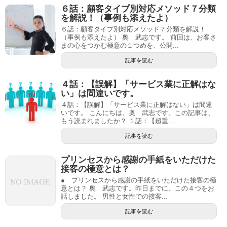
６話：顧客タイプ別対応メソッド７分類
を解説！（事例も添えたよ）
６話：顧客タイプ別対応メソッド７分類を解説！
（事例も添えたよ） 奥 武志です。 前回は、お客さ
まの心をつかむ極意の１つめを、公開...
記事を読む
４話：【誤解】「サービス業に正解はな
い」は間違いです。
４話：【誤解】「サービス業に正解はない」は間違
いです。 こんにちは。奥 武志です。この記事は、
もう読まれましたか？ １話：【超重...
記事を読む
プリンセスから感謝の手紙をいただけた
接客の極意とは？
● プリンセスから感謝の手紙をいただけた接客の極
意とは？ 奥 武志です。昨日までに、この４つをお
話しました。 男性と女性での接客...
記事を読む