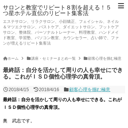
サロンと教室でリピート８割を超える！５
つ星ホテル直伝のリピート集客法
エステサロン、リラクサロン、小顔矯正、フェイシャル、ネイル
＆マツエクサロン、バストケア、ダイエットサロン、フットケア
サロン、整体院、パーソナルトレーナー、料理教室、ハンドメイ
ド教室、学習塾、パソコン教室、カウンセラー、占い師で、ファ
ンが増えるリピート集客法
ホーム
講座・セミナーまとめ一覧
顧客心理を掴む極意
最終話：自分を活かして周りの人も幸せにでき
る。これがＩＳＤ個性心理学の真骨頂。
2018/4/15
2018/4/16
顧客心理を掴む極意
最終話：自分を活かして周りの人も幸せにできる。これが
ＩＳＤ個性心理学の真骨頂。
奥 武志です。