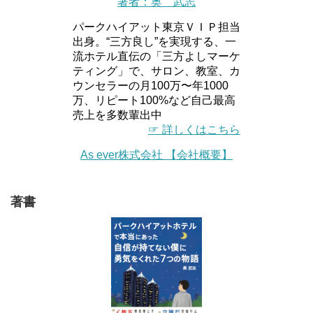
著者：奥 武志
パークハイアット東京ＶＩＰ担当
出身。“三方良し”を実現する、一
流ホテル直伝の「三方よしマーケ
ティング」で、サロン、教室、カ
ウンセラーの月100万〜年1000
万、リピート100%など自己最高
売上を多数輩出中
☞ 詳しくはこちら
As ever株式会社 【会社概要】
著書