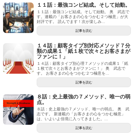
１１話：最強コンビ結成。そして始動。
１１話：最強コンビ結成。そして始動。 奥 武志で
す。連載の「お客さまの心をつかむ２つ極意」が大
好評です。 読んでます！次が楽しみ...
記事を読む
１４話：顧客タイプ別対応メソッド７分
類の成果１「紙１枚で次々とお客さまが
ファンに！」
１４話：顧客タイプ別心理７メソッドの成果１「紙
１枚で次々とお客さまがファンに！」 奥 武志で
す。 お客さまの心をつかむ２つ極意を...
記事を読む
８話：史上最強の７メソッド、唯一の弱
点。
８話：史上最強の７メソッド、唯一の弱点。 奥 武
志です。 新連載の「お客さまの心をつかむ極意」
は、いよいよ佳境に入ってきました。...
記事を読む