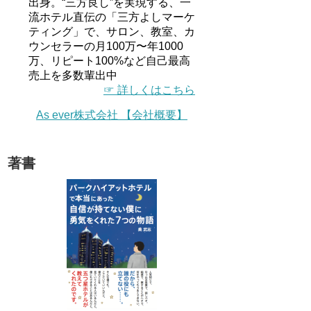
出身。“三方良し”を実現する、一
流ホテル直伝の「三方よしマーケ
ティング」で、サロン、教室、カ
ウンセラーの月100万〜年1000
万、リピート100%など自己最高
売上を多数輩出中
☞ 詳しくはこちら
As ever株式会社 【会社概要】
著書