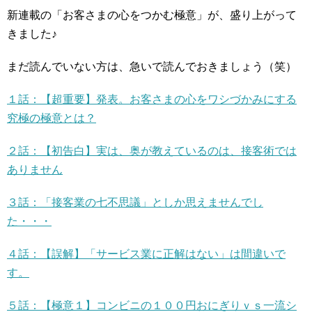
新連載の「お客さまの心をつかむ極意」が、盛り上がって
きました♪
まだ読んでいない方は、急いで読んでおきましょう（笑）
１話：【超重要】発表。お客さまの心をワシづかみにする
究極の極意とは？
２話：【初告白】実は、奥が教えているのは、接客術では
ありません
３話：「接客業の七不思議」としか思えませんでし
た・・・
４話：【誤解】「サービス業に正解はない」は間違いで
す。
５話：【極意１】コンビニの１００円おにぎりｖｓ一流シ