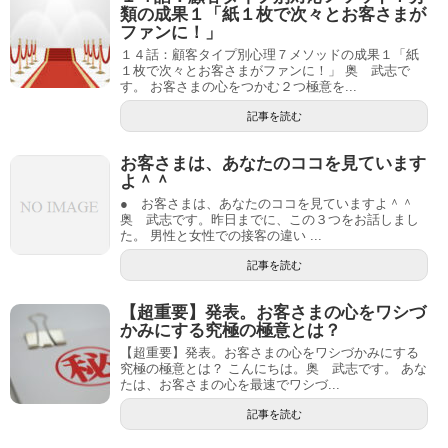
類の成果１「紙１枚で次々とお客さまが
ファンに！」
１４話：顧客タイプ別心理７メソッドの成果１「紙
１枚で次々とお客さまがファンに！」 奥 武志で
す。 お客さまの心をつかむ２つ極意を...
記事を読む
お客さまは、あなたのココを見ています
よ＾＾
● お客さまは、あなたのココを見ていますよ＾＾
奥 武志です。昨日までに、この３つをお話しまし
た。 男性と女性での接客の違い ...
記事を読む
【超重要】発表。お客さまの心をワシづ
かみにする究極の極意とは？
【超重要】発表。お客さまの心をワシづかみにする
究極の極意とは？ こんにちは。奥 武志です。 あな
たは、お客さまの心を最速でワシづ...
記事を読む