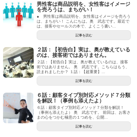
男性客は商品説明を、女性客はイメージ
を売ろうは、まちがい！
● 男性客は商品説明を、女性客はイメージを売ろう
は、まちがい！ こんにちは。奥 武志です。最近で
は、接客やセールスの本で、よくこう書い...
記事を読む
２話：【初告白】実は、奥が教えている
のは、接客術ではありません。
２話：【初告白】実は、奥が教えているのは、接客
術ではありません。 奥 武志です。こちらはもう、
読まれましたか？ １話：【超重要】...
記事を読む
６話：顧客タイプ別対応メソッド７分類
を解説！（事例も添えたよ）
６話：顧客タイプ別対応メソッド７分類を解説！
（事例も添えたよ） 奥 武志です。 前回は、お客さ
まの心をつかむ極意の１つめを、公開...
記事を読む