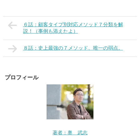
６話：顧客タイプ別対応メソッド７分類を解
説！（事例も添えたよ）
８話：史上最強の７メソッド、唯一の弱点。
プロフィール
著者：奥 武志