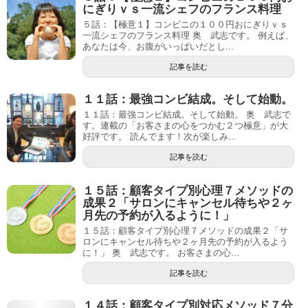
にぎりｖｓ一流シェフのフランス料理
５話：【極意１】コンビニの１００円おにぎりｖｓ
一流シェフのフランス料理 奥 武志です。 例えば、
あなたは今、お腹がいっぱいだとし...
記事を読む
１１話：最強コンビ結成。そして始動。
１１話：最強コンビ結成。そして始動。 奥 武志で
す。連載の「お客さまの心をつかむ２つ極意」が大
好評です。 読んでます！次が楽しみ...
記事を読む
１５話：顧客タイプ別心理７メソッドの
成果２「サロンにキャンセル待ちや２ヶ
月先の予約が入るように！」
１５話：顧客タイプ別心理７メソッドの成果２「サ
ロンにキャンセル待ちや２ヶ月先の予約が入るよう
に！」 奥 武志です。 お客さまの心...
記事を読む
１４話：顧客タイプ別対応メソッド７分